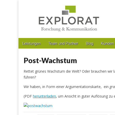
Forschung & Kommunikation
Main
Skip
Leistungen
Team und Partner
Blog
Kunden
menu
to
Sub
content
menu
Post-Wachstum
Rettet grünes Wachstum die Welt? Oder brauchen wir la
führen?
Wir haben, in Form einer Argumentationskarte, ein
gra
(PDF
herunterladen
, um Ansicht in guter Auflösung zu e