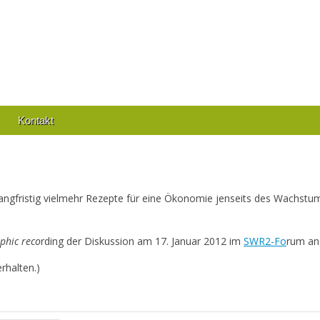
Kontakt
ngfristig vielmehr Rezepte für eine Ökonomie jenseits des Wachstum
phic reco
rding der Diskussion am 17. Januar 2012 im
SWR2-Fo
rum ang
rhalten.)