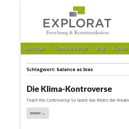
Forschung & Kommunikation
Main
Skip
Leistungen
Team und Partner
Blog
Kunden
menu
to
Sub
content
menu
Schlagwort:
balance as bias
Die Klima-Kontroverse
Teach the Controversy! So lautet das Motto der Kreatio
weiter →