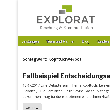
Forschung & Kommunikation
Main
Skip
Leistungen
Team und Partner
Blog
Kunden
menu
to
Sub
content
menu
Schlagwort:
Kopftuchverbot
Fallbeispiel Entscheidungsa
13.07.2017 Eine Debatte zum Thema Kopftuch, Lehrerinn
Debatte„). Die Feministin Judith Sevinc Basad, Mitbegr
bekommen, mag für die Betroffenen eine schmerzhaft
weiter →